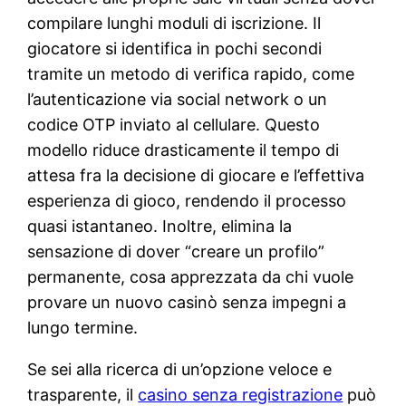
compilare lunghi moduli di iscrizione. Il
giocatore si identifica in pochi secondi
tramite un metodo di verifica rapido, come
l’autenticazione via social network o un
codice OTP inviato al cellulare. Questo
modello riduce drasticamente il tempo di
attesa fra la decisione di giocare e l’effettiva
esperienza di gioco, rendendo il processo
quasi istantaneo. Inoltre, elimina la
sensazione di dover “creare un profilo”
permanente, cosa apprezzata da chi vuole
provare un nuovo casinò senza impegni a
lungo termine.
Se sei alla ricerca di un’opzione veloce e
trasparente, il
casino senza registrazione
può