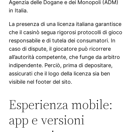
Agenzia delle Dogane e dei Monopoli (ADM)
in Italia.
La presenza di una licenza italiana garantisce
che il casinò segua rigorosi protocolli di gioco
responsabile e di tutela dei consumatori. In
caso di dispute, il giocatore può ricorrere
all’autorità competente, che funge da arbitro
indipendente. Perciò, prima di depositare,
assicurati che il logo della licenza sia ben
visibile nel footer del sito.
Esperienza mobile:
app e versioni