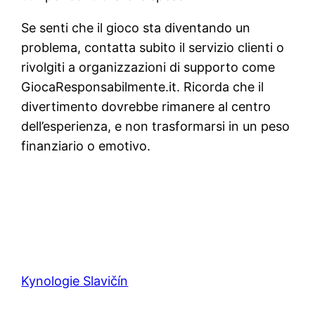
Se senti che il gioco sta diventando un
problema, contatta subito il servizio clienti o
rivolgiti a organizzazioni di supporto come
GiocaResponsabilmente.it. Ricorda che il
divertimento dovrebbe rimanere al centro
dell’esperienza, e non trasformarsi in un peso
finanziario o emotivo.
Kynologie Slavičín