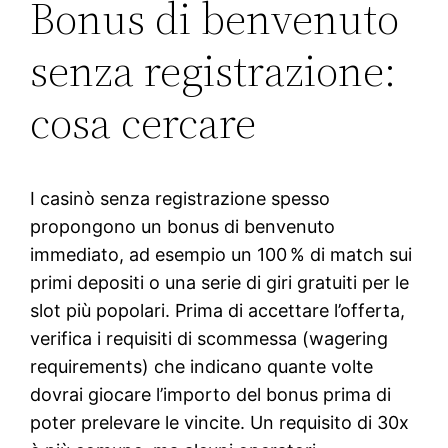
Bonus di benvenuto
senza registrazione:
cosa cercare
I casinò senza registrazione spesso
propongono un bonus di benvenuto
immediato, ad esempio un 100 % di match sui
primi depositi o una serie di giri gratuiti per le
slot più popolari. Prima di accettare l’offerta,
verifica i requisiti di scommessa (wagering
requirements) che indicano quante volte
dovrai giocare l’importo del bonus prima di
poter prelevare le vincite. Un requisito di 30x