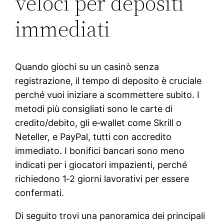
veloci per depositi
immediati
Quando giochi su un casinò senza
registrazione, il tempo di deposito è cruciale
perché vuoi iniziare a scommettere subito. I
metodi più consigliati sono le carte di
credito/debito, gli e‑wallet come Skrill o
Neteller, e PayPal, tutti con accredito
immediato. I bonifici bancari sono meno
indicati per i giocatori impazienti, perché
richiedono 1‑2 giorni lavorativi per essere
confermati.
Di seguito trovi una panoramica dei principali