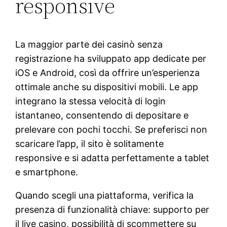
responsive
La maggior parte dei casinò senza
registrazione ha sviluppato app dedicate per
iOS e Android, così da offrire un’esperienza
ottimale anche su dispositivi mobili. Le app
integrano la stessa velocità di login
istantaneo, consentendo di depositare e
prelevare con pochi tocchi. Se preferisci non
scaricare l’app, il sito è solitamente
responsive e si adatta perfettamente a tablet
e smartphone.
Quando scegli una piattaforma, verifica la
presenza di funzionalità chiave: supporto per
il live casino, possibilità di scommettere su