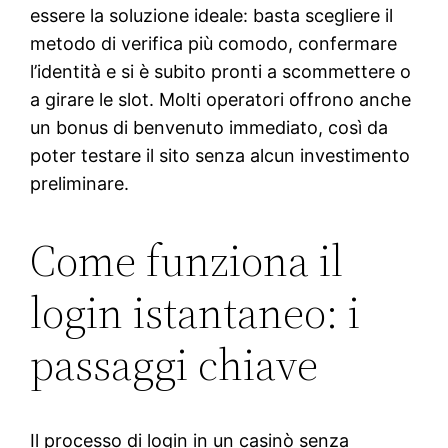
essere la soluzione ideale: basta scegliere il
metodo di verifica più comodo, confermare
l’identità e si è subito pronti a scommettere o
a girare le slot. Molti operatori offrono anche
un bonus di benvenuto immediato, così da
poter testare il sito senza alcun investimento
preliminare.
Come funziona il
login istantaneo: i
passaggi chiave
Il processo di login in un casinò senza