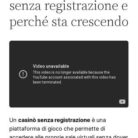
senza registrazione e
perché sta crescendo
Un
casinò senza registrazione
è una
piattaforma di gioco che permette di
accedere alle proprie sale virtuali senza dover