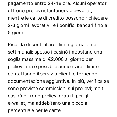
pagamento entro 24‑48 ore. Alcuni operatori
offrono prelievi istantanei via e‑wallet,
mentre le carte di credito possono richiedere
2‑3 giorni lavorativi, e i bonifici bancari fino a
5 giorni.
Ricorda di controllare i limiti giornalieri e
settimanali: spesso i casinò impostano una
soglia massima di €2.000 al giorno per i
prelievi, ma è possibile aumentare il limite
contattando il servizio clienti e fornendo
documentazione aggiuntiva. In più, verifica se
sono previste commissioni sui prelievi; molti
casinò offrono prelievi gratuiti per gli
e‑wallet, ma addebitano una piccola
percentuale per le carte.