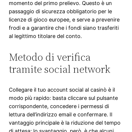
momento del primo prelievo. Questo è un
passaggio di sicurezza obbligatorio per le
licenze di gioco europee, e serve a prevenire
frodi e a garantire che i fondi siano trasferiti
al legittimo titolare del conto.
Metodo di verifica
tramite social network
Collegare il tuo account social al casinò è il
modo più rapido: basta cliccare sul pulsante
corrispondente, concedere i permessi di
lettura dell’indirizzo email e confermare. Il
vantaggio principale è la riduzione del tempo
di attesa; lo svantaggio, però, è che alcuni