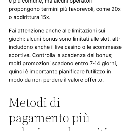
è più comune, ma alcuni operatori
propongono termini più favorevoli, come 20x
o addirittura 15x.
Fai attenzione anche alle limitazioni sui
giochi: alcuni bonus sono limitati alle slot, altri
includono anche il live casino o le scommesse
sportive. Controlla la scadenza del bonus;
molti promozioni scadono entro 7‑14 giorni,
quindi è importante pianificare l’utilizzo in
modo da non perdere il valore offerto.
Metodi di
pagamento più