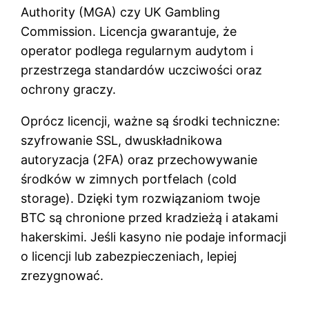
Authority (MGA) czy UK Gambling
Commission. Licencja gwarantuje, że
operator podlega regularnym audytom i
przestrzega standardów uczciwości oraz
ochrony graczy.
Oprócz licencji, ważne są środki techniczne:
szyfrowanie SSL, dwuskładnikowa
autoryzacja (2FA) oraz przechowywanie
środków w zimnych portfelach (cold
storage). Dzięki tym rozwiązaniom twoje
BTC są chronione przed kradzieżą i atakami
hakerskimi. Jeśli kasyno nie podaje informacji
o licencji lub zabezpieczeniach, lepiej
zrezygnować.