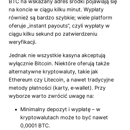
BTC na wskazany adres środki pojawiają się
na koncie w ciągu kilku minut. Wypłaty
również są bardzo szybkie; wiele platform
oferuje „instant payouts”, czyli wypłaty w
ciągu kilku sekund po zatwierdzeniu
weryfikacji.
Jednak nie wszystkie kasyna akceptują
wyłącznie Bitcoin. Niektóre oferują także
alternatywne kryptowaluty, takie jak
Ethereum czy Litecoin, a nawet tradycyjne
metody płatności (karty, e‑wallet). Przy
wyborze warto zwrócić uwagę na:
Minimalny depozyt i wypłatę – w
kryptowalutach może to być nawet
0,0001 BTC.