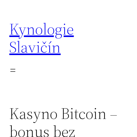
Přeskočit
na
Kynologie
obsah
Slavičín
Kasyno Bitcoin –
bonus bez