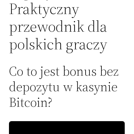
Praktyczny
przewodnik dla
polskich graczy
Co to jest bonus bez
depozytu w kasynie
Bitcoin?