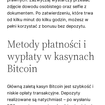
zdjęcie dowodu osobistego oraz selfie z
dokumentem. Po zatwierdzeniu, które trwa
od kilku minut do kilku godzin, możesz w
pełni korzystać z bonusu bez depozytu.
Metody płatności i
wypłaty w kasynach
Bitcoin
Główną zaletą kasyn Bitcoin jest szybkość i
niskie opłaty transakcyjne. Depozyty
realizowane są natychmiast – po wysłaniu