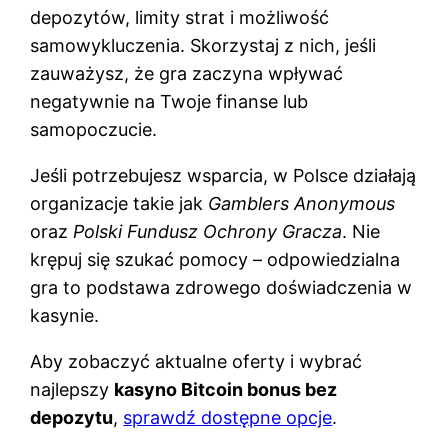
depozytów, limity strat i możliwość
samowykluczenia. Skorzystaj z nich, jeśli
zauważysz, że gra zaczyna wpływać
negatywnie na Twoje finanse lub
samopoczucie.
Jeśli potrzebujesz wsparcia, w Polsce działają
organizacje takie jak
Gamblers Anonymous
oraz
Polski Fundusz Ochrony Gracza
. Nie
krępuj się szukać pomocy – odpowiedzialna
gra to podstawa zdrowego doświadczenia w
kasynie.
Aby zobaczyć aktualne oferty i wybrać
najlepszy
kasyno Bitcoin bonus bez
depozytu
,
sprawdź dostępne opcje
.