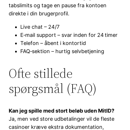
tabslimits og tage en pause fra kontoen
direkte i din brugerprofil.
Live chat – 24/7
E‑mail support – svar inden for 24 timer
Telefon – åbent i kontortid
FAQ‑sektion – hurtig selvbetjening
Ofte stillede
spørgsmål (FAQ)
Kan jeg spille med stort beløb uden MitID?
Ja, men ved store udbetalinger vil de fleste
casinoer kræve ekstra dokumentation,