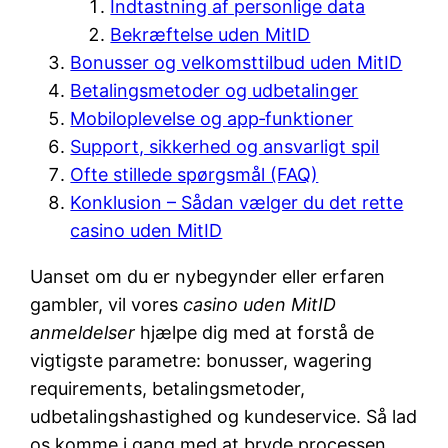
Indtastning af personlige data
Bekræftelse uden MitID
Bonusser og velkomsttilbud uden MitID
Betalingsmetoder og udbetalinger
Mobiloplevelse og app‑funktioner
Support, sikkerhed og ansvarligt spil
Ofte stillede spørgsmål (FAQ)
Konklusion – Sådan vælger du det rette
casino uden MitID
Uanset om du er nybegynder eller erfaren
gambler, vil vores
casino uden MitID
anmeldelser
hjælpe dig med at forstå de
vigtigste parametre: bonusser, wagering
requirements, betalingsmetoder,
udbetalingshastighed og kundeservice. Så lad
os komme i gang med at bryde processen