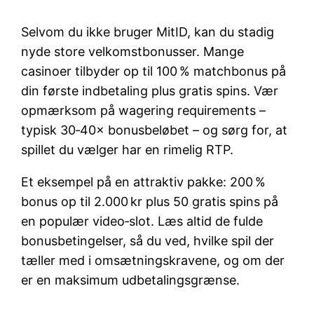
Selvom du ikke bruger MitID, kan du stadig
nyde store velkomstbonusser. Mange
casinoer tilbyder op til 100 % matchbonus på
din første indbetaling plus gratis spins. Vær
opmærksom på wagering requirements –
typisk 30‑40× bonusbeløbet – og sørg for, at
spillet du vælger har en rimelig RTP.
Et eksempel på en attraktiv pakke: 200 %
bonus op til 2.000 kr plus 50 gratis spins på
en populær video‑slot. Læs altid de fulde
bonusbetingelser, så du ved, hvilke spil der
tæller med i omsætningskravene, og om der
er en maksimum udbetalingsgrænse.