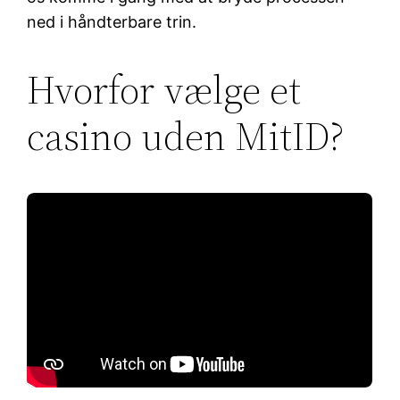
ned i håndterbare trin.
Hvorfor vælge et
casino uden MitID?