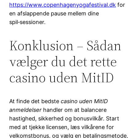
https://www.copenhagenyogafestival.dk
for
en afslappende pause mellem dine
spil‑sessioner.
Konklusion – Sådan
vælger du det rette
casino uden MitID
At finde det bedste
casino uden MitID
anmeldelser
handler om at balancere
hastighed, sikkerhed og bonusvilkår. Start
med at tjekke licensen, læs vilkårene for
velkomstbonus, og vælg en betalingsmetode,