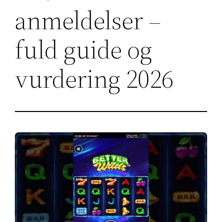
anmeldelser –
fuld guide og
vurdering 2026