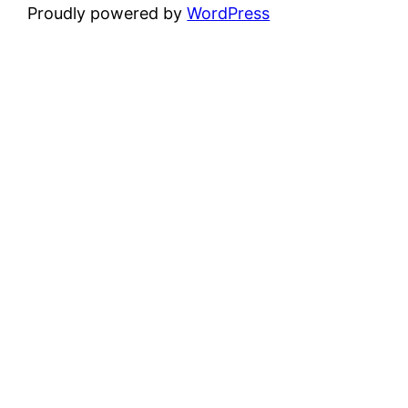
Proudly powered by
WordPress