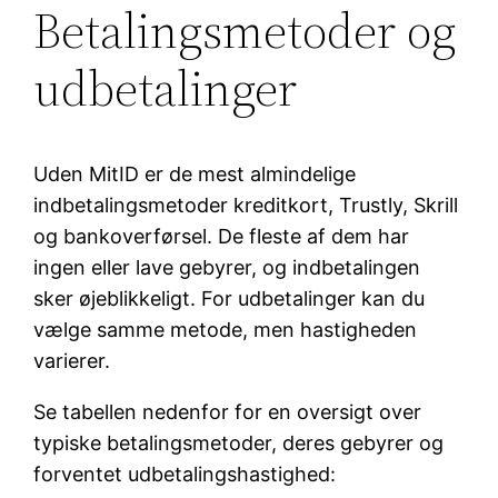
Betalingsmetoder og
udbetalinger
Uden MitID er de mest almindelige
indbetalingsmetoder kreditkort, Trustly, Skrill
og bankoverførsel. De fleste af dem har
ingen eller lave gebyrer, og indbetalingen
sker øjeblikkeligt. For udbetalinger kan du
vælge samme metode, men hastigheden
varierer.
Se tabellen nedenfor for en oversigt over
typiske betalingsmetoder, deres gebyrer og
forventet udbetalingshastighed: