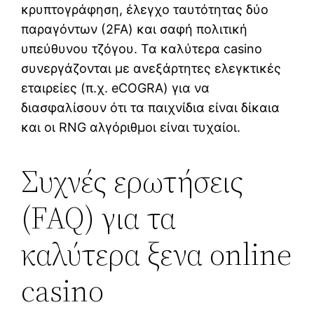
κρυπτογράφηση, έλεγχο ταυτότητας δύο
παραγόντων (2FA) και σαφή πολιτική
υπεύθυνου τζόγου. Τα καλύτερα casino
συνεργάζονται με ανεξάρτητες ελεγκτικές
εταιρείες (π.χ. eCOGRA) για να
διασφαλίσουν ότι τα παιχνίδια είναι δίκαια
και οι RNG αλγόριθμοι είναι τυχαίοι.
Συχνές ερωτήσεις
(FAQ) για τα
καλύτερα ξενα online
casino