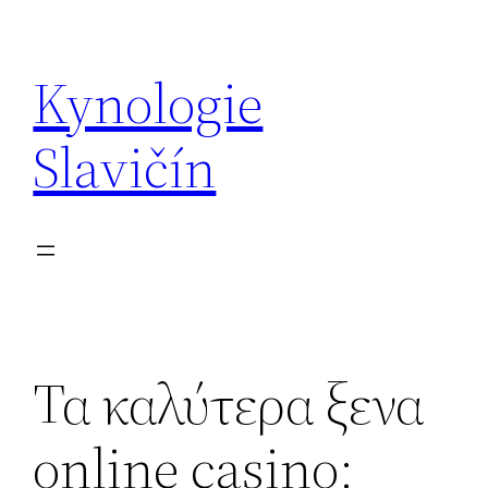
Přeskočit
na
Kynologie
obsah
Slavičín
Τα καλύτερα ξενα
online casino: