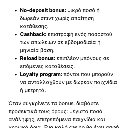
No‑deposit bonus:
μικρό ποσό ή
δωρεάν σπιντ χωρίς απαίτηση
κατάθεσης.
Cashback:
επιστροφή ενός ποσοστού
των απωλειών σε εβδομαδιαία ή
μηνιαία βάση.
Reload bonus:
επιπλέον μπόνους σε
επόμενες καταθέσεις.
Loyalty program:
πόντοι που μπορούν
να ανταλλαχθούν με δωρεάν παιχνίδια
ή μετρητά.
Όταν συγκρίνετε τα bonus, διαβάστε
προσεκτικά τους όρους: μέγιστο ποσό
ανάληψης, επιτρεπόμενα παιχνίδια και
χρονικά όρια. Ένα καλό casino θα έχει σαφή