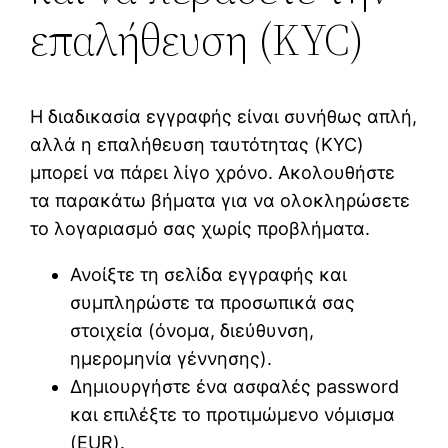
επαλήθευση (KYC)
Η διαδικασία εγγραφής είναι συνήθως απλή,
αλλά η επαλήθευση ταυτότητας (KYC)
μπορεί να πάρει λίγο χρόνο. Ακολουθήστε
τα παρακάτω βήματα για να ολοκληρώσετε
το λογαριασμό σας χωρίς προβλήματα.
Ανοίξτε τη σελίδα εγγραφής και
συμπληρώστε τα προσωπικά σας
στοιχεία (όνομα, διεύθυνση,
ημερομηνία γέννησης).
Δημιουργήστε ένα ασφαλές password
και επιλέξτε το προτιμώμενο νόμισμα
(EUR).