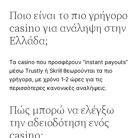
Ποιο είναι το πιο γρήγορο
casino για ανάληψη στην
Ελλάδα;
Τα casino που προσφέρουν “instant payouts”
μέσω Trustly ή Skrill θεωρούνται τα πιο
γρήγορα, με χρόνο 1‑2 ώρες για τις
περισσότερες κανονικές αναλήψεις.
Πώς μπορώ να ελέγξω
την αδειοδότηση ενός
casino;