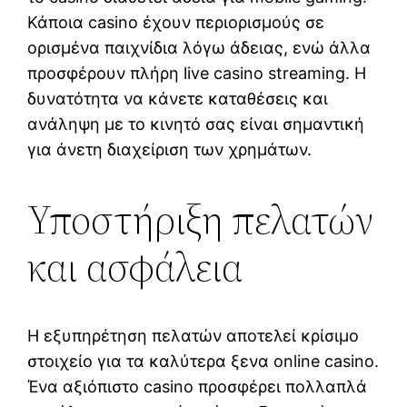
Κάποια casino έχουν περιορισμούς σε
ορισμένα παιχνίδια λόγω άδειας, ενώ άλλα
προσφέρουν πλήρη live casino streaming. Η
δυνατότητα να κάνετε καταθέσεις και
ανάληψη με το κινητό σας είναι σημαντική
για άνετη διαχείριση των χρημάτων.
Υποστήριξη πελατών
και ασφάλεια
Η εξυπηρέτηση πελατών αποτελεί κρίσιμο
στοιχείο για τα καλύτερα ξενα online casino.
Ένα αξιόπιστο casino προσφέρει πολλαπλά