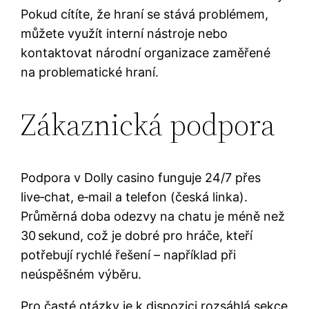
Pokud cítíte, že hraní se stává problémem,
můžete využít interní nástroje nebo
kontaktovat národní organizace zaměřené
na problematické hraní.
Zákaznická podpora
Podpora v Dolly casino funguje 24/7 přes
live‑chat, e‑mail a telefon (česká linka).
Průměrná doba odezvy na chatu je méně než
30 sekund, což je dobré pro hráče, kteří
potřebují rychlé řešení – například při
neúspěšném výběru.
Pro časté otázky je k dispozici rozsáhlá sekce