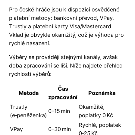
Pro české hráče jsou k dispozici osvědčené
platební metody: bankovní převod, VPay,
Trustly a platební karty Visa/Mastercard.
Vklad je obvykle okamžitý, což je výhoda pro
rychlé nasazení.
Výběry se provádějí stejnými kanály, avšak
doba zpracování se liší. Níže najdete přehled
rychlosti výběrů:
Čas
Metoda
Poznámka
zpracování
Trustly
Okamžité,
0–15 min
(e‑peněženka)
poplatky 0 Kč
Rychlé, poplatek
VPay
0–30 min
0‑25 Kč