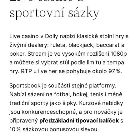
sportovní sázky
Live casino v Dolly nabízí klasické stolní hry s
živými dealery: ruleta, blackjack, baccarat a
poker. Stream je ve vysokém rozlišení 1080p
a můžete si vybrat stůl podle limitu a tempa
hry. RTP u live her se pohybuje okolo 97 %.
Sportsbook je součástí stejné platformy.
Nabízí sázení na fotbal, hokej, tenis i méně
tradiční sporty jako šipky. Kurzové nabídky
jsou konkurenceschopné, a pro nováčky je
připravený
předzákladní tipovací balíček
s
10 % sázkovou bonusovou slevou.