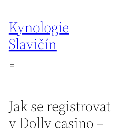
Přeskočit
na
Kynologie
obsah
Slavičín
Jak se registrovat
v Dolly casino –