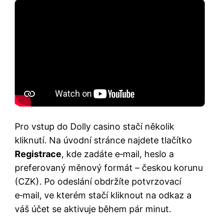
Pro vstup do Dolly casino stačí několik
kliknutí. Na úvodní stránce najdete tlačítko
Registrace
, kde zadáte e‑mail, heslo a
preferovaný měnový formát – českou korunu
(CZK). Po odeslání obdržíte potvrzovací
e‑mail, ve kterém stačí kliknout na odkaz a
váš účet se aktivuje během pár minut.