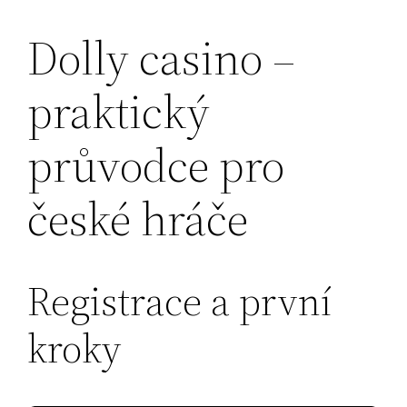
Dolly casino –
praktický
průvodce pro
české hráče
Registrace a první
kroky