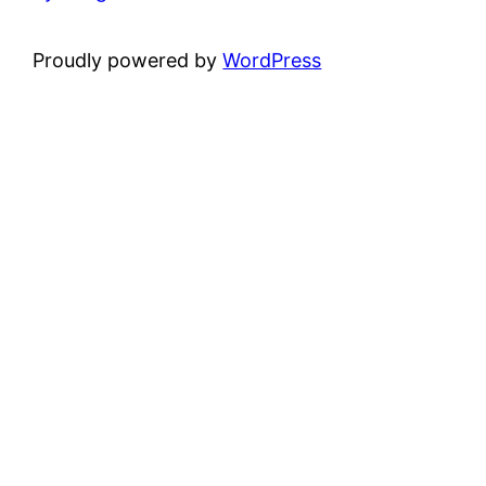
Proudly powered by
WordPress