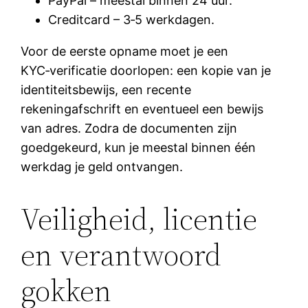
PayPal – meestal binnen 24 uur.
Creditcard – 3‑5 werkdagen.
Voor de eerste opname moet je een
KYC‑verificatie doorlopen: een kopie van je
identiteitsbewijs, een recente
rekeningafschrift en eventueel een bewijs
van adres. Zodra de documenten zijn
goedgekeurd, kun je meestal binnen één
werkdag je geld ontvangen.
Veiligheid, licentie
en verantwoord
gokken