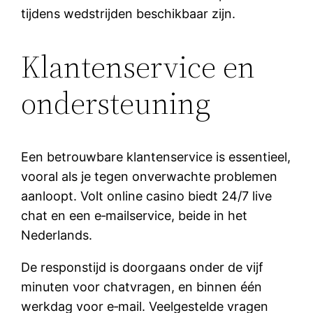
tijdens wedstrijden beschikbaar zijn.
Klantenservice en
ondersteuning
Een betrouwbare klantenservice is essentieel,
vooral als je tegen onverwachte problemen
aanloopt. Volt online casino biedt 24/7 live
chat en een e‑mailservice, beide in het
Nederlands.
De responstijd is doorgaans onder de vijf
minuten voor chatvragen, en binnen één
werkdag voor e‑mail. Veelgestelde vragen