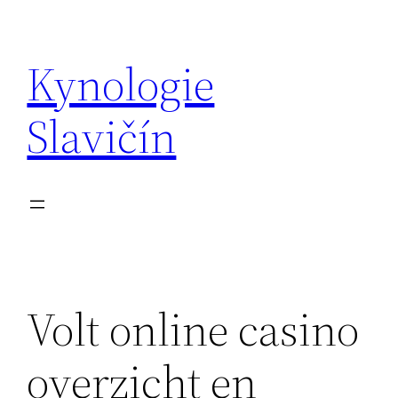
Přeskočit
na
Kynologie
obsah
Slavičín
Volt online casino
overzicht en