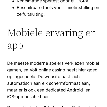
Regelmatige speltest door eCOGRA.
Beschikbare tools voor limietinstelling en
zelfuitsluiting.
Mobiele ervaring en
app
De meeste moderne spelers verkiezen mobiel
gamen, en Volt online casino heeft hier goed
op ingespeeld. De website past zich
automatisch aan elk schermformaat aan,
maar er is ook een dedicated Android‑ en
iOS‑app beschikbaar.