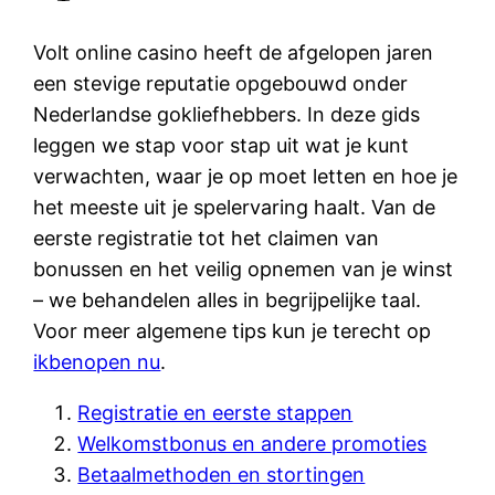
Volt online casino heeft de afgelopen jaren
een stevige reputatie opgebouwd onder
Nederlandse gokliefhebbers. In deze gids
leggen we stap voor stap uit wat je kunt
verwachten, waar je op moet letten en hoe je
het meeste uit je spelervaring haalt. Van de
eerste registratie tot het claimen van
bonussen en het veilig opnemen van je winst
– we behandelen alles in begrijpelijke taal.
Voor meer algemene tips kun je terecht op
ikbenopen nu
.
Registratie en eerste stappen
Welkomstbonus en andere promoties
Betaalmethoden en stortingen