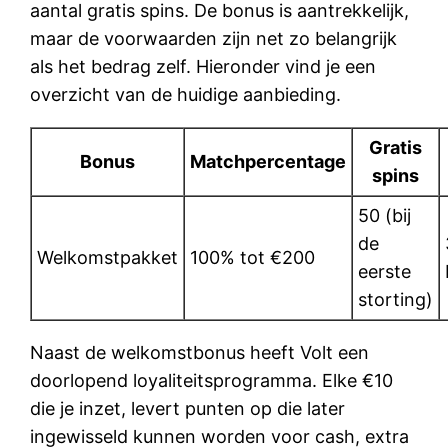
aantal gratis spins. De bonus is aantrekkelijk,
maar de voorwaarden zijn net zo belangrijk
als het bedrag zelf. Hieronder vind je een
overzicht van de huidige aanbieding.
Gratis
Bonus
Matchpercentage
spins
50 (bij
de
Welkomstpakket
100% tot €200
eerste
storting)
Naast de welkomstbonus heeft Volt een
doorlopend loyaliteitsprogramma. Elke €10
die je inzet, levert punten op die later
ingewisseld kunnen worden voor cash, extra