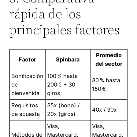
rápida de los
principales factores
Promedio
Factor
Spinbara
del sector
Bonificación
100 % hasta
80 % hasta
de
200 € + 30
150 €
bienvenida
giros
Requisitos
35x (bono) /
40x / 30x
de apuesta
20x (giros)
Visa,
Visa,
Métodos de
Mastercard,
Mastercard,