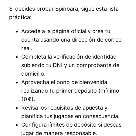
Si decides probar Spinbara, sigue esta lista
práctica:
Accede a la página oficial y crea tu
cuenta usando una dirección de correo
real.
Completa la verificación de identidad
subiendo tu DNI y un comprobante de
domicilio.
Aprovecha el bono de bienvenida
realizando tu primer depósito (mínimo
10 €).
Revisa los requisitos de apuesta y
planifica tus jugadas en consecuencia.
Configura límites de depósito si deseas
jugar de manera responsable.