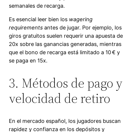
semanales de recarga.
Es esencial leer bien los
wagering
requirements
antes de jugar. Por ejemplo, los
giros gratuitos suelen requerir una apuesta de
20x sobre las ganancias generadas, mientras
que el bono de recarga está limitado a 10 € y
se paga en 15x.
3. Métodos de pago y
velocidad de retiro
En el mercado español, los jugadores buscan
rapidez y confianza en los depósitos y