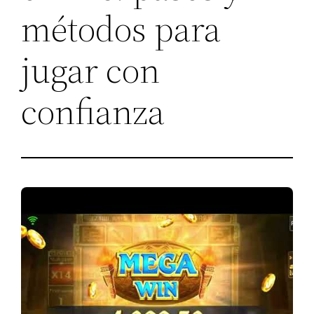
métodos para
jugar con
confianza