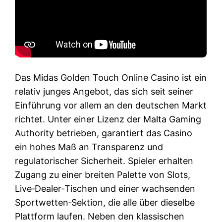
Das Midas Golden Touch Online Casino ist ein
relativ junges Angebot, das sich seit seiner
Einführung vor allem an den deutschen Markt
richtet. Unter einer Lizenz der Malta Gaming
Authority betrieben, garantiert das Casino
ein hohes Maß an Transparenz und
regulatorischer Sicherheit. Spieler erhalten
Zugang zu einer breiten Palette von Slots,
Live‑Dealer‑Tischen und einer wachsenden
Sportwetten‑Sektion, die alle über dieselbe
Plattform laufen. Neben den klassischen