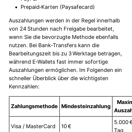
Prepaid‑Karten (Paysafecard)
Auszahlungen werden in der Regel innerhalb
von 24 Stunden nach Freigabe bearbeitet,
wenn Sie die bevorzugte Methode ebenfalls
nutzen. Bei Bank‑Transfers kann die
Bearbeitungszeit bis zu 3 Werktage betragen,
während E‑Wallets fast immer sofortige
Auszahlungen ermöglichen. Im Folgenden ein
schneller Überblick über die wichtigsten
Kennzahlen:
Maxi
Zahlungsmethode
Mindesteinzahlung
Ausza
5.000 €
Visa / MasterCard
10 €
Tag