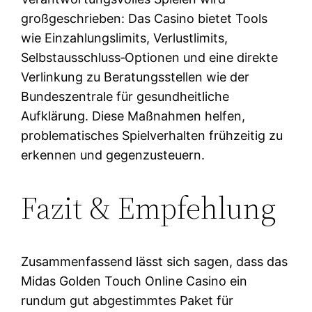
großgeschrieben: Das Casino bietet Tools
wie Einzahlungslimits, Verlustlimits,
Selbstausschluss‑Optionen und eine direkte
Verlinkung zu Beratungsstellen wie der
Bundeszentrale für gesundheitliche
Aufklärung. Diese Maßnahmen helfen,
problematisches Spielverhalten frühzeitig zu
erkennen und gegenzusteuern.
Fazit & Empfehlung
Zusammenfassend lässt sich sagen, dass das
Midas Golden Touch Online Casino ein
rundum gut abgestimmtes Paket für